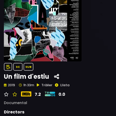
SC
SUB
Un film d'estiu
Tràiler
Llista
2019
1h 33m
7.2
0.0
Documental
Directors