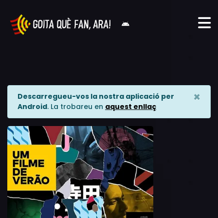
×
Descarregueu-vos la nostra aplicació per
Android
. La trobareu en
aquest enllaç