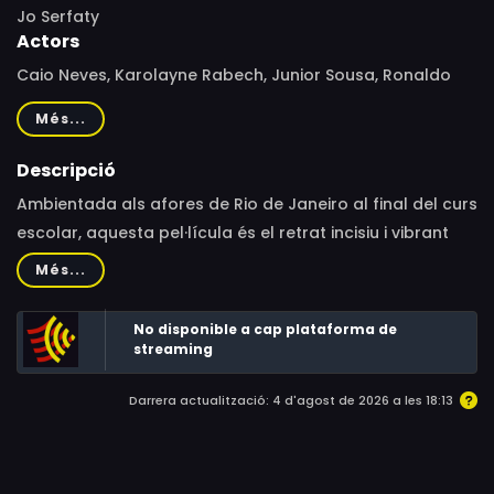
Jo Serfaty
Actors
Caio Neves, Karolayne Rabech, Junior Sousa, Ronaldo
Lessa
Més...
Descripció
Ambientada als afores de Rio de Janeiro al final del curs
escolar, aquesta pel·lícula és el retrat incisiu i vibrant
d’uns joves en una societat que està al límit. A mesura
Més...
que el termòmetre puja i entre talls de llum regulars,
quatre adolescents fan plans per a l’estiu i es reinventen
No disponible a cap plataforma de
amb l’esperança de superar les seves dificultats
streaming
personals.
Darrera actualització: 4 d'agost de 2026 a les 18:13