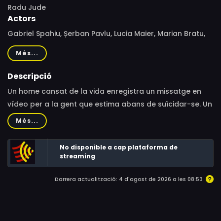
Radu Jude
Actors
Gabriel Spahiu, Șerban Pavlu, Lucia Maier, Marian Bratu,
Aurelia Achim, Silviu Geamănu, Alexandru Spahiu, Ovidiu
Més...
Dunel-Stancu, Paul Cioran
Descripció
Un home cansat de la vida enregistra un missatge en
vídeo per a la gent que estima abans de suïcidar-se. Un
migmetratge impactant de gran realisme realitzat amb
Més...
una sola presa fixa i una actuació superba de Gabriel
Spahiu, el qual mostra una riquesa memorable
No disponible a cap plataforma de
d’emocions humanes en cru.
streaming
Darrera actualització: 4 d'agost de 2026 a les 08:53