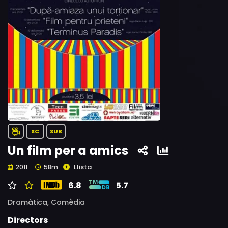
SC
SUB
Un film per a amics
Llista
2011
58m
6.8
5.7
Dramàtica,
Comèdia
Directors