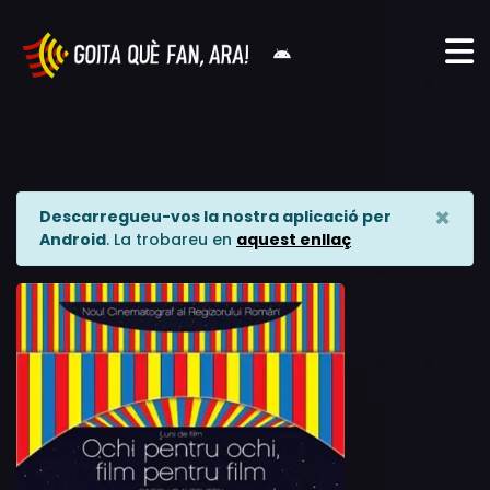
×
Descarregueu-vos la nostra aplicació per
Android
. La trobareu en
aquest enllaç