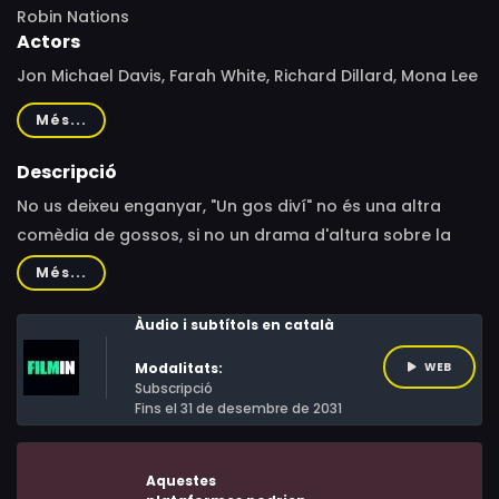
Robin Nations
Actors
Jon Michael Davis, Farah White, Richard Dillard, Mona Lee
Fultz, Step Rowe
Més...
Descripció
No us deixeu enganyar, "Un gos diví" no és una altra
comèdia de gossos, si no un drama d'altura sobre la
pèrdua i l'amistat entre humans i els seus millors amics,
Més...
els gossos.El Jake perd a la seva esposa i fills en un
accident de trànsit del qual únicament en sobreviu un
Àudio i subtítols en català
gos anomenat Cooper. Al no ser un amant dels gossos,
Modalitats:
WEB
el Jake sent cert recel cap al gos, fins i tot per haver
Subscripció
sobreviscut. Però finalment el vincle entre tots dos
Fins el 31 de desembre de 2031
acaba sent l'única cosa que l'ajuda a continuar vivint
després de la tràgica pèrdua.
Aquestes