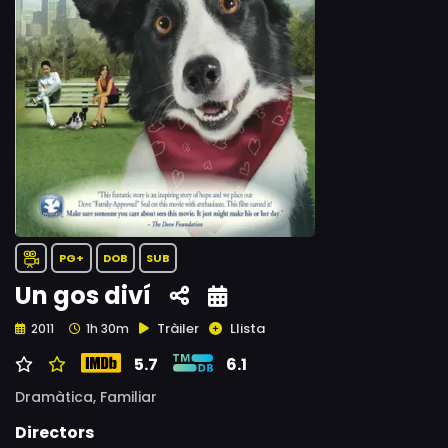
PG+
DOB
SUB
Un gos diví
Tràiler
Llista
2011
1h 30m
5.7
6.1
Dramàtica,
Familiar
Directors