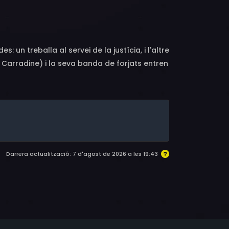
 Dick Peabody, Kathleen Freeman, Jimmy
rson, Jack Berle, Jimmie Booth, Danny
r., Noble 'Kid' Chissell, Ted Christy, Bud
orth, John Fritz, Bobby Gilbert, Angela
un treballa al servei de la justícia, i l'altre
seph, Irene Kelly, Kenner G. Kemp, Alan Lee,
 Carradine) i la seva banda de forjats entren
ight, Ernesto Molinari, Mike Morelli, Jack
ohn Roy, Danny Sands, Jeffrey Sayre, Russell
Storm, Arthur Tovey, George Tracy, Philip
lliams
Darrera actualització: 7 d'agost de 2026 a les 19:43