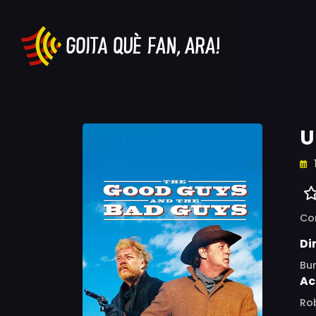
U
Co
Di
Bu
Ac
Rob