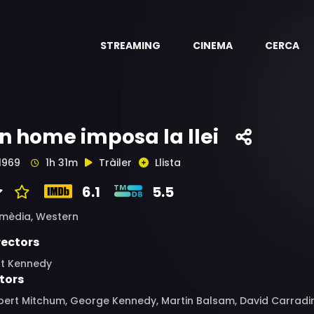
STREAMING
CINEMA
CERCA
n home imposa la llei
1969
1h 31m
Tràiler
Llista
6.1
5.5
mèdia,
Western
rectors
rt Kennedy
tors
ert Mitchum, George Kennedy, Martin Balsam, David Carradine