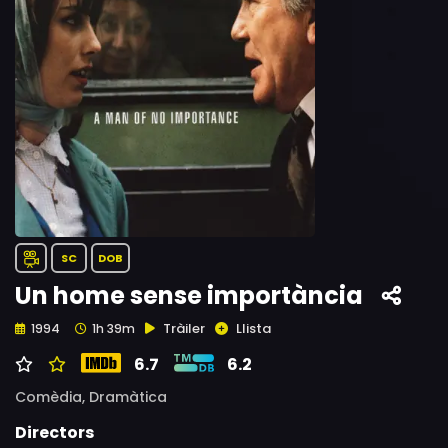
SC
DOB
Un home sense importància
Tràiler
Llista
1994
1h 39m
6.7
6.2
Comèdia,
Dramàtica
Directors