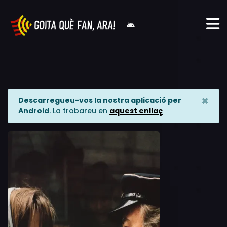
×
Descarregueu-vos la nostra aplicació per
Android
. La trobareu en
aquest enllaç