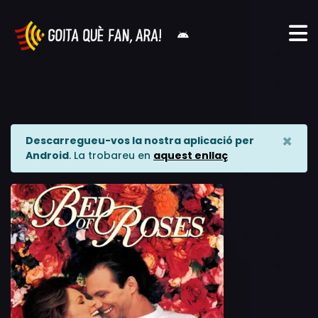
×
Descarregueu-vos la nostra aplicació per
Android
. La trobareu en
aquest enllaç