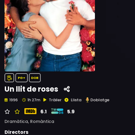
PG+
DOB
Un llit de roses
Tràiler
Llista
Doblatge
1996
1h 27m
6.1
5.9
Dramàtica,
Romàntica
Directors