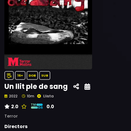
16+
DOB
SUB
Un llit ple de sang
Llista
2022
10m
2.0
0.0
Terror
Directors