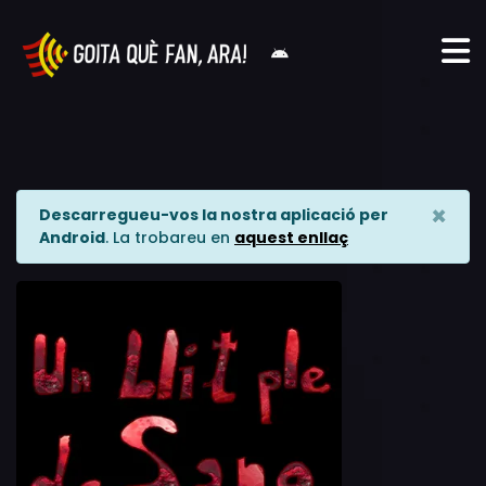
×
Descarregueu-vos la nostra aplicació per
Android
. La trobareu en
aquest enllaç