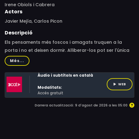
Irene Obiols i Cabrera
Actors
Javier Mejía, Carlos Picon
Descripció
Els pensaments més foscos i amagats truquen a la
porta i no et deixen dormir. Alliberar-los pot ser l'única
solució.
Més...
Àudio i subtítols en català
WEB
Modalitats:
Accés gratuït
Darrera actualització: 9 d'agost de 2026 a les 05:00