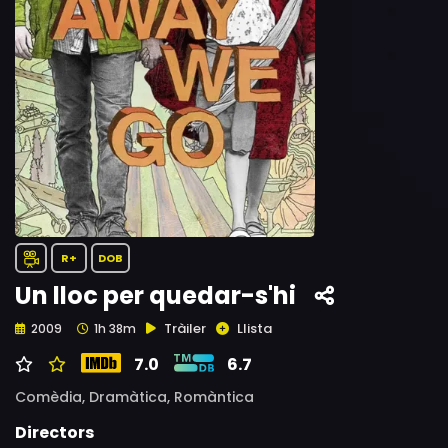
R+
DOB
Un lloc per quedar-s'hi
Tràiler
Llista
2009
1h 38m
7.0
6.7
Comèdia,
Dramàtica,
Romàntica
Directors