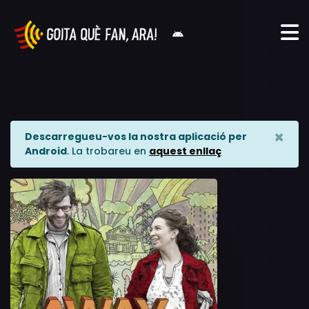
×
Descarregueu-vos la nostra aplicació per
Android
. La trobareu en
aquest enllaç