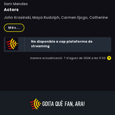
Sam Mendes
Actors
John Krasinski, Maya Rudolph, Carmen Ejogo, Catherine
O'Hara, Jeff Daniels, Allison Janney, Jim Gaffigan,
Més...
Samantha Pryor, Conor Carroll, Maggie Gyllenhaal, Josh
Hamilton, Bailey Harkins, Brendan Spitz, Jaden Spitz, Chris
No disponible a cap plataforma de
Messina, Paul Schneider, Melanie Lynskey
streaming
Darrera actualització: 7 d'agost de 2026 a les 11:33