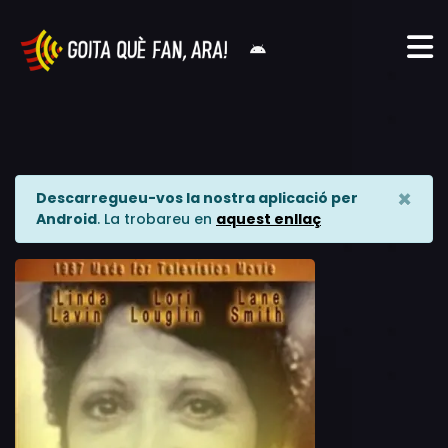
×
Descarregueu-vos la nostra aplicació per
Android
. La trobareu en
aquest enllaç