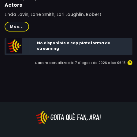
Actors
Linda Lavin, Lane Smith, Lori Loughlin, Robert
MacNaughton, Paul Cronin, Maggie Fitzgibbon, Skye
Més...
Bassett, Patricia Patts, Richard Alzaga, Philip Amelio,
Bessie Anne Collins, Kenny Harrison Jr., Michael Bird,
No disponible a cap plataforma de
Tamsin West, Fiona Walshe, Mervyn Drake, Nancy Black,
streaming
Lawrence Mah, Craig Reardon, Bruce Knappett, Jim Ewing
Darrera actualització: 7 d'agost de 2026 a les 06:15