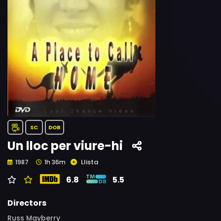
SC
DOB
Un lloc per viure-hi
Llista
1987
1h 36m
6.8
5.5
Directors
Russ Mayberry