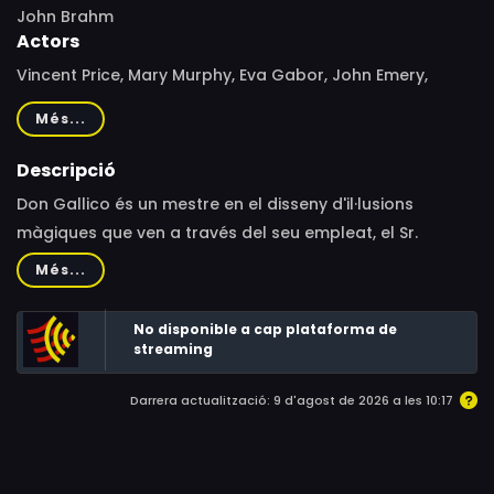
John Brahm
Actors
Vincent Price, Mary Murphy, Eva Gabor, John Emery,
Donald Randolph, Lenita Lane, Patrick O'Neal, Jay
Més...
Novello, Corey Allen, Conrad Brooks, Roy Engel, Lyle
Talbot, Roland Varno
Descripció
Don Gallico és un mestre en el disseny d'il·lusions
màgiques que ven a través del seu empleat, el Sr.
Ormond, a mags famosos com Rinaldi. També és un
Més...
mestre en el disseny de màscares de disfressa realistes.
Quan Don s'embarca en la seva pròpia carrera com a
No disponible a cap plataforma de
Gallico 'the Great', mostrant les seves pròpies il·lusions
streaming
magistrals, els seus somnis es fan miques per Ormond,
Darrera actualització: 9 d'agost de 2026 a les 10:17
per la qual cosa paga la seva frustració assassinant-lo.