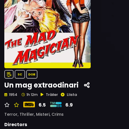
SC
DOB
Un mag extraodinari
Tràiler
Llista
1954
1h 12m
6.5
6.9
Terror,
Thriller,
Misteri,
Crims
Directors