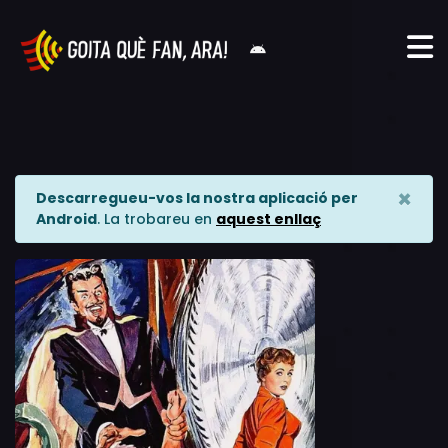
×
Descarregueu-vos la nostra aplicació per
Android
. La trobareu en
aquest enllaç