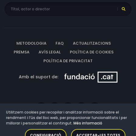
METODOLOGIA
FAQ
ACTUALITZACIONS
PREMSA
AVÍS LEGAL
POLÍTICA DE COOKIES
POLÍTICA DE PRIVACITAT
Amb el suport de:
Utilitzem cookies per recopilar i analitzar informació sobre el
rendiment i l’ús del lloc web, per proporcionar funcionalitats i per
millorar i personalitzar el contingut.
Més informació
Versió: 3.13.0.202607011342
CONFIGURACIÓ
ACCEPTAR-LES TOTES