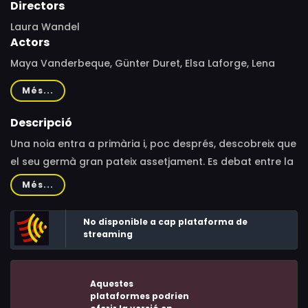
Directors
Laura Wandel
Actors
Maya Vanderbeque, Günter Duret, Elsa Laforge, Lena
Girard Voss, Simon Caudry, Thao Maerten, James Seguy,
Més...
Naël Ammama, Emile Salamone, Laura Verlinden, Karim
Leklou, Laurent Capelluto, Sandrine Blancke, Monia
Descripció
Douieb, Michel Israël, Sophie Leboutte, Muriel Bersy,
Una noia entra a primària i, poc després, descobreix que
Kylian Decorne, Anne-Pascale Clairembourg, Marie-
el seu germà gran pateix assetjament. Es debat entre la
Christine Georges, Jean-François Ravagnan
necessitat d'integrar-se i el seu germà, que li demana
Més...
guardar silenci. Intentarà trobar el seu lloc, dividida
entre el món infantil i el dels adults.
No disponible a cap plataforma de
streaming
Aquestes
plataformes podrien