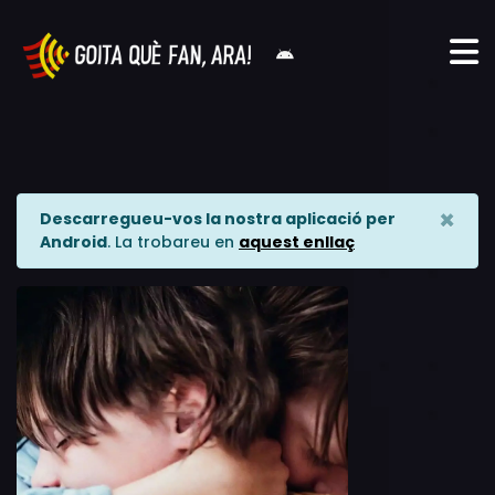
×
Descarregueu-vos la nostra aplicació per
Android
. La trobareu en
aquest enllaç