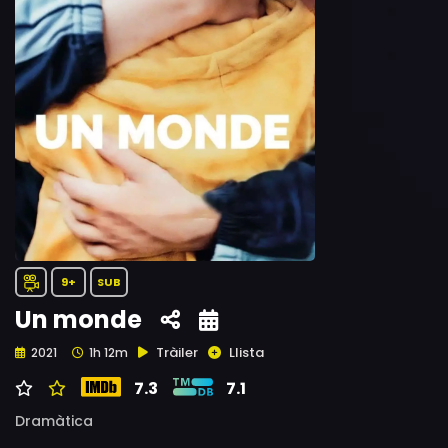
9+
SUB
Un monde
Tràiler
Llista
2021
1h 12m
7.3
7.1
Dramàtica