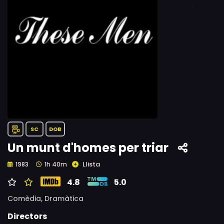
SC
DOB
Un munt d'homes per triar
Llista
1983
1h 40m
4.8
5.0
Comèdia,
Dramàtica
Directors