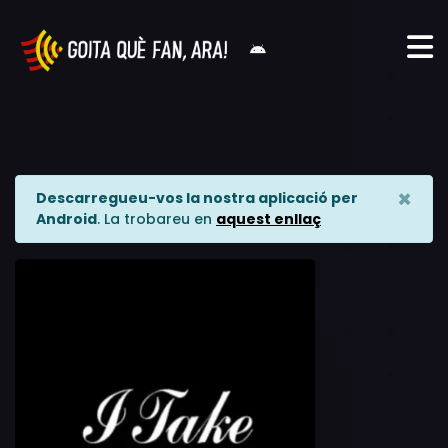
×
Descarregueu-vos la nostra aplicació per
Android
. La trobareu en
aquest enllaç