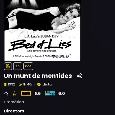
SC
DOB
Un munt de mentides
Llista
1992
1h 40m
5.6
6.0
Dramàtica
Directors