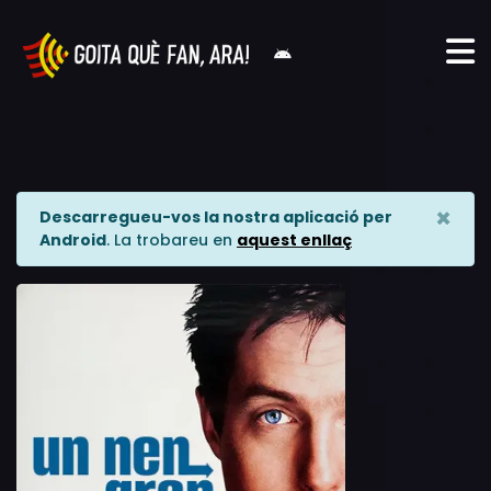
×
Descarregueu-vos la nostra aplicació per
Android
. La trobareu en
aquest enllaç