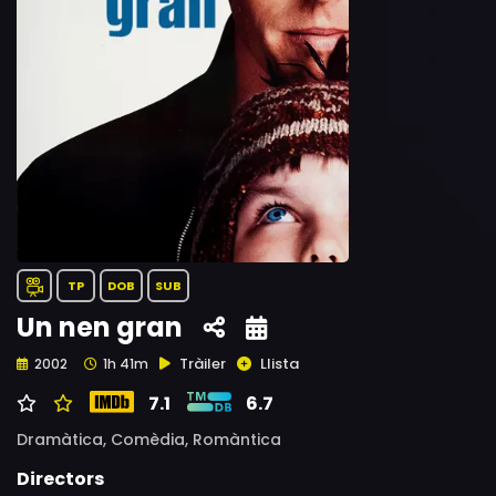
TP
DOB
SUB
Un nen gran
Tràiler
Llista
2002
1h 41m
7.1
6.7
Dramàtica,
Comèdia,
Romàntica
Directors