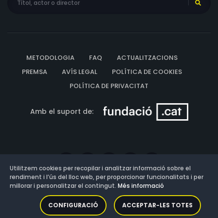
METODOLOGIA
FAQ
ACTUALITZACIONS
PREMSA
AVÍS LEGAL
POLÍTICA DE COOKIES
POLÍTICA DE PRIVACITAT
Amb el suport de:
Utilitzem cookies per recopilar i analitzar informació sobre el
rendiment i l’ús del lloc web, per proporcionar funcionalitats i per
millorar i personalitzar el contingut.
Més informació
Versió: 3.13.0.202607011342
CONFIGURACIÓ
ACCEPTAR-LES TOTES