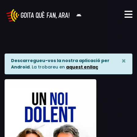
×
Descarregueu-vos la nostra aplicació per
Android
. La trobareu en
aquest enllaç