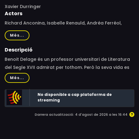
Xavier Durringer
Actors
Richard Anconina, Isabelle Renauld, Andréa Ferréol,
Judith Magre, Jean-Claude Dauphin, Rachid Hafassa,
Més...
Alexandre Desrousseaux, Juliette Gillis, Laurent Olmedo,
Jules Durringer
Descripció
Benoit Delage és un professor universitari de Literatura
del Segle XVII admirat per tothom. Però la seva vida es
capgira quan surt a la llum que, de jove, havia mort un
Més...
policia i havia passat divuit anys a la presó. De sobte, en
Benoit s'ha d'enfrontar al rebuig dels seus estudiants, a
No disponible a cap plataforma de
les reticències del degà de la facultat i de l'ajuntament i
streaming
al seu fill adolescent, en Théo.
Darrera actualització: 4 d'agost de 2026 a les 16:44