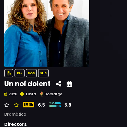
13+
DOB
SUB
Un noi dolent
Llista
Doblatge
2020
6.5
5.8
Dramàtica
Directors