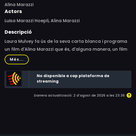
Alina Marazzi
Actors
Luisa Marazzi Hoepli, Alina Marazzi
Descripció
Laura Mulvey fa ús de la seva carta blanca i programa
un film d'Alina Marazzi que és, d'alguna manera, un film
col·lectiu (fet a quatre mans, a partir de l'arxiu fílmic
Més...
familiar de l'avi) i que resulta tota una presa de
consciència.
No disponible a cap plataforma de
streaming
Darrera actualització: 2 d'agost de 2026 a les 23:36