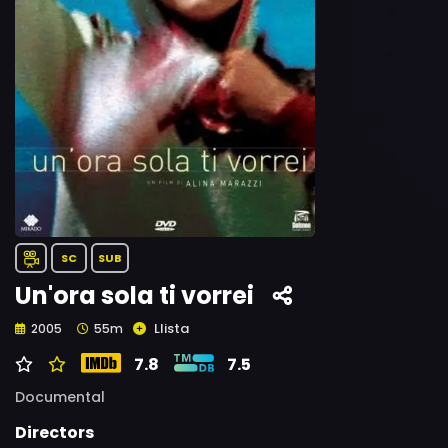
SC
SUB
Un'ora sola ti vorrei
Llista
2005
55m
7.8
7.5
Documental
Directors