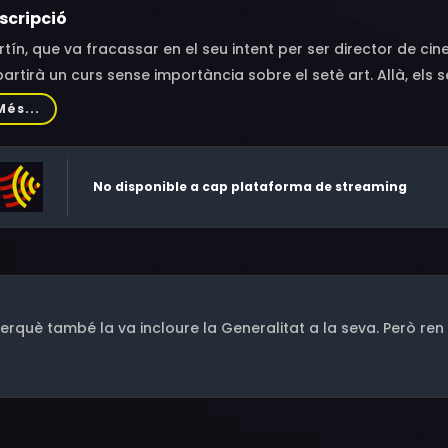
scripció
tín, que va fracassar en el seu intent per ser director de ci
artirà un curs sense importància sobre el setè art. Allà, els
dre fa temps pel cinema... i també per la vida.
Més...
No disponible a cap plataforma de streaming
rquè també la va incloure la Generalitat a la seva. Però ren r