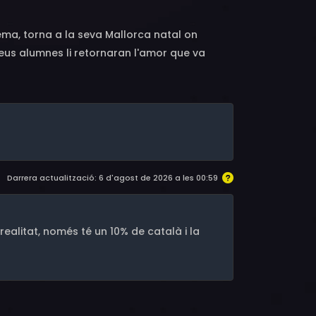
nema, torna a la seva Mallorca natal on
 seus alumnes li retornaran l'amor que va
Darrera actualització: 6 d'agost de 2026 a les 00:59
ealitat, només té un 10% de català i la