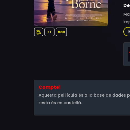
De
Mar
imp
per
7+
DOB
Compte!
Aquesta pel·lícula és a la base de dades pe
resta és en castellà.