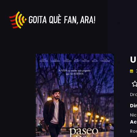
U
Dr
Di
Nic
Ac
Rod