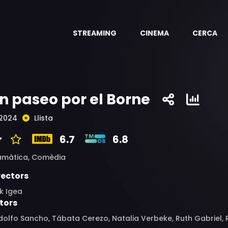
STREAMING
CINEMA
CERCA
n paseo por el Borne
2024
Llista
6.7
6.8
amàtica,
Comèdia
rectors
k Igea
tors
olfo Sancho, Tábata Cerezo, Natalia Verbeke, Ruth Gabriel, Ro