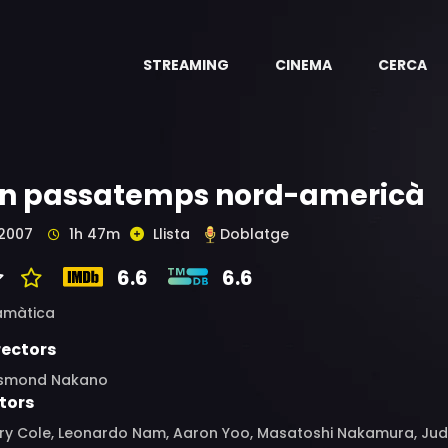
STREAMING
CINEMA
CERCA
n passatemps nord-americà
2007
1h 47m
Llista
Doblatge
6.6
6.6
amàtica
rectors
smond Nakano
tors
ry Cole, Leonardo Nam, Aaron Yoo, Masatoshi Nakamura, Jud