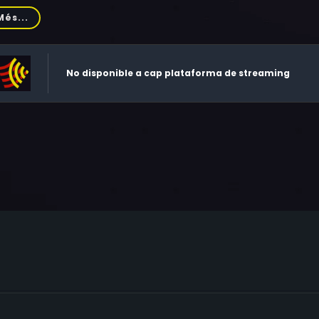
ai, Sarah Drew, Olesya Rulin, Carleton Bluford, Sami Roe, Char
Més...
kagawa, Junko Yamamoto, Kale Nakagawa, Tod Huntington, Jef
en, Mark Nilson, Jeff Olson, Kerry Shimizu Lee, Joey Miyashima
No disponible a cap plataforma de streaming