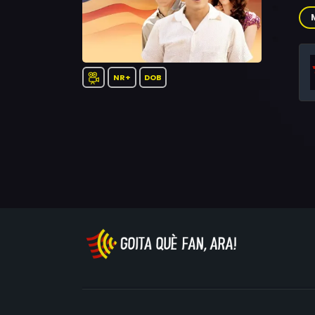
Sak
Na
All
NR+
DOB