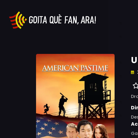
U
Dr
Di
De
Ac
Ga