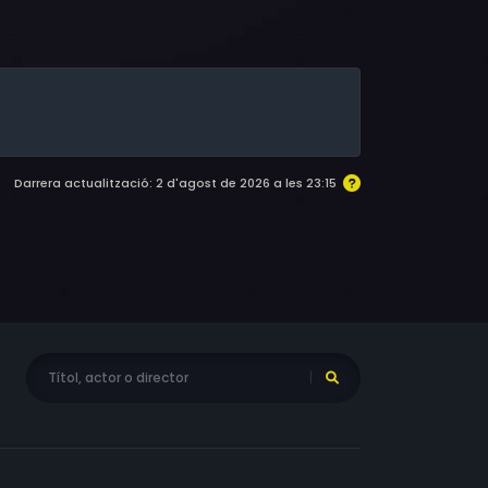
les Halford, Leroy "Big Budah" Te'o, Kerry Yo
f Herr, John Kruk, Yukari Kama, Richard
Darrera actualització: 2 d'agost de 2026 a les 23:15