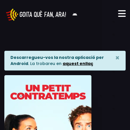
×
Descarregueu-vos la nostra aplicació per
Android
. La trobareu en
aquest enllaç