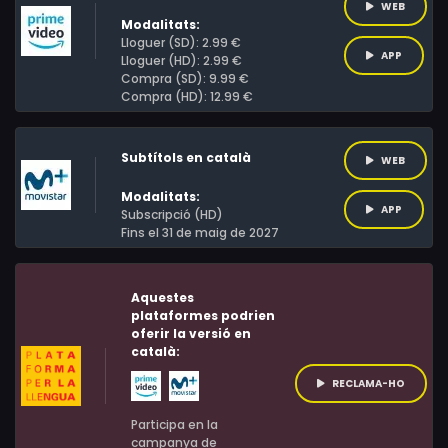
WEB
Modalitats:
Lloguer (SD): 2.99 €
APP
Lloguer (HD): 2.99 €
Compra (SD): 9.99 €
Compra (HD): 12.99 €
Subtítols en català
WEB
Modalitats:
APP
Subscripció (HD)
Fins el 31 de maig de 2027
Aquestes
plataformes podrien
oferir la versió en
català:
RECLAMA-HO
Participa en la
campanya de