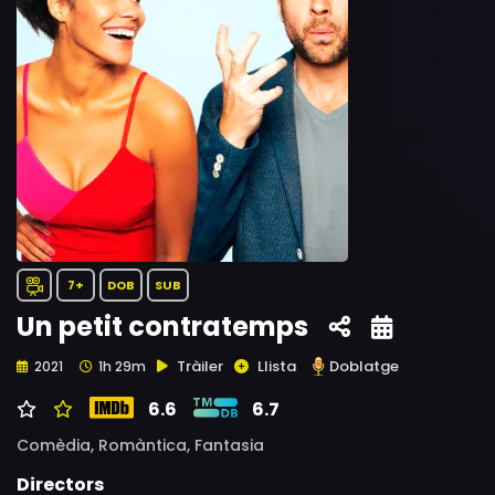
7+
DOB
SUB
Un petit contratemps
Tràiler
Llista
Doblatge
2021
1h 29m
6.6
6.7
Comèdia,
Romàntica,
Fantasia
Directors