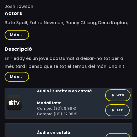
Josh Lawson
Actors
Rafe Spall, Zahra Newman, Ronny Chieng, Dena Kaplan,
Noni Hazlehurst, Josh Lawson
Més...
Descripció
En Teddy és un jove acostumat a deixar-ho tot per a
més tard i pensa que té tot el temps del món. Una nit
especial de Cap d'Any coneix a Leanne, amb qui
Més...
comença una relació. Un dia qualsevol, visita amb ella la
tomba del seu pare i allà troben a una misteriosa dona
Àudio i subtítols en català
WEB
desconeguda que fa un regal molt especial al Teddy.
Modalitats:
Des d'aquest dia, tot s'accelera en la vida del jove.
Compra (SD): 9.99 €
APP
Compra (HD): 12.99 €
Àudio en català