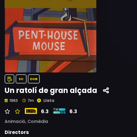
SC
DOB
Un ratolí de gran alçada
Llista
1963
7m
6.3
6.3
Animació,
Comèdia
Directors