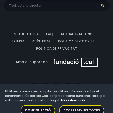
METODOLOGIA
FAQ
ACTUALITZACIONS
PREMSA
AVÍS LEGAL
POLÍTICA DE COOKIES
POLÍTICA DE PRIVACITAT
Amb el suport de:
Utilitzem cookies per recopilar i analitzar informació sobre el
rendiment i l’ús del lloc web, per proporcionar funcionalitats i per
millorar i personalitzar el contingut.
Més informació
Versió: 3.13.0.202607011342
CONFIGURACIÓ
ACCEPTAR-LES TOTES