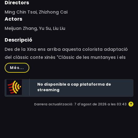
Directors
Ming Chin Tsai, Zhizhong Cai
Actors
Meijuan Zhang, Yu Su, Liu Liu
Descripció
Des de la Xina ens arriba aquesta colorista adaptació
del clàssic conte xinès "Clàssic de les muntanyes i els
mars".Sky és un nen que va néixer amb l'ull de la saviesa,
Més...
una força inigualable i una immensa curiositat per tot el
que l'envolta. Esperonat pel seu pare, emprèn un viatge
No disponible a cap plataforma de
ple d'aventures per conèixer els déus i instruir-se en el
streaming
món de la màgia.
Darrera actualització: 7 d'agost de 2026 a les 03:43