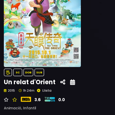
SC
DOB
SUB
Un relat d'Orient
Llista
2015
1h 24m
3.6
0.0
Animació,
Infantil