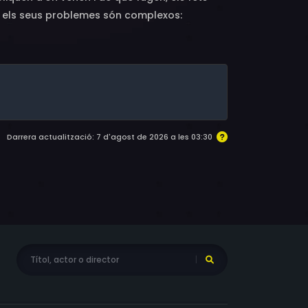
rò els seus problemes són complexos:
permís per treballar mentrestant, incertesa
a, anem reconstruint set històries
tat.
Darrera actualització: 7 d'agost de 2026 a les 03:30