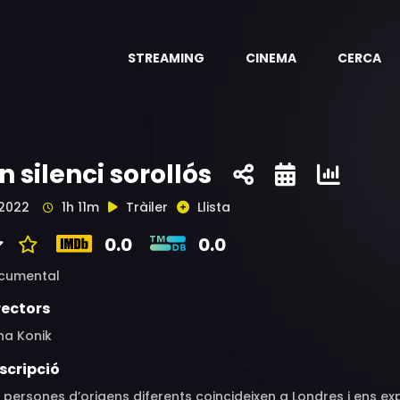
STREAMING
CINEMA
CERCA
n silenci sorollós
2022
1h 11m
Tràiler
Llista
0.0
0.0
cumental
rectors
na Konik
scripció
 persones d’origens diferents coincideixen a Londres i ens exp