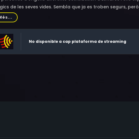
gics de les seves vides. Sembla que ja es troben segurs, pe
enació, racisme, soledat, tràmits d’asil interminables sense 
Més...
re el futur i enyorança de la família i la llar. De mica en mic
màtiques, set batalles desesperades per la llibertat i la digni
No disponible a cap plataforma de streaming