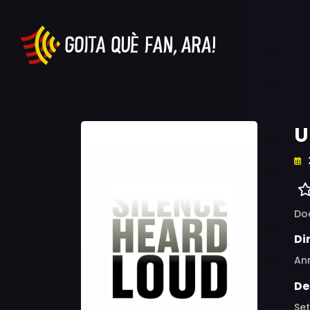
U
Do
Di
An
De
Set