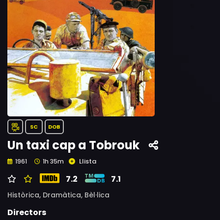
SC
DOB
Un taxi cap a Tobrouk
Llista
1961
1h 35m
7.2
7.1
Històrica,
Dramàtica,
Bèl·lica
Directors