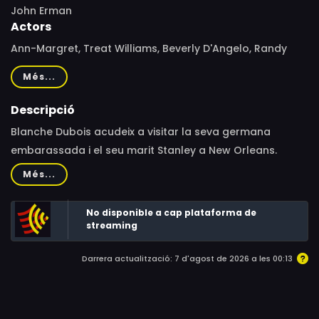
John Erman
Actors
Ann-Margret, Treat Williams, Beverly D'Angelo, Randy
Quaid, Erica Yohn, Rafael Campos, Ric Mancini, Fred
Més...
Sadoff, Elsa Raven, Tina Menard, Raphael Sbarge
Descripció
Blanche Dubois acudeix a visitar la seva germana
embarassada i el seu marit Stanley a New Orleans.
Stanley, aleshores, comença a mostrar la seva antipatia
Més...
cap a ella de forma virulenta. Adaptació televisiva del
clàssic de Tennessee Williams que va aconseguir
No disponible a cap plataforma de
diverses nominacions als Emmy en la categoria de
streaming
minisèries o telefilms.
Darrera actualització: 7 d'agost de 2026 a les 00:13