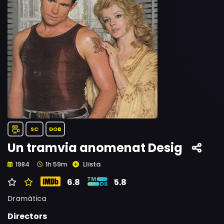
SC
DOB
Un tramvia anomenat Desig
Llista
1984
1h 59m
6.8
5.8
Dramàtica
Directors