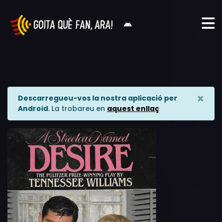
×
Descarregueu-vos la nostra aplicació per
Android
. La trobareu en
aquest enllaç