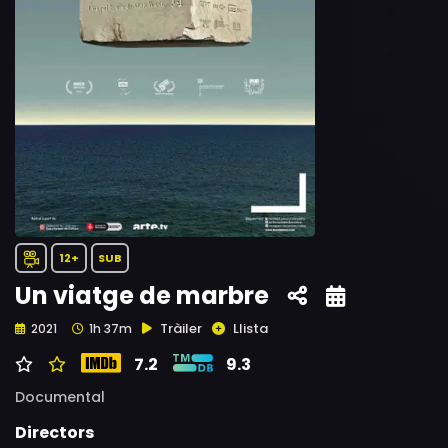
12+
SUB
Un viatge de marbre
Tràiler
Llista
2021
1h 37m
7.2
9.3
Documental
Directors