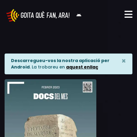
×
Descarregueu-vos la nostra aplicació per
Android
. La trobareu en
aquest enllaç