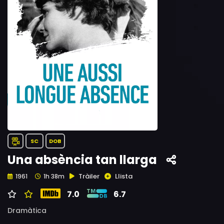
SC
DOB
Una absència tan llarga
Tràiler
Llista
1961
1h 38m
7.0
6.7
Dramàtica