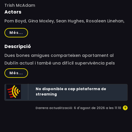
Trish McAdam
Actors
Pom Boyd, Gina Moxley, Sean Hughes, Rosaleen Linehan,
Anne-Sophie Briest, Paudge Behan
Més...
Descripció
Dues bones amigues comparteixen apartament al
Dublín actual i també una difícil supervivència pels
carrers de la ciutat. Les seves vides privades, cada cop
Més...
més complicades, tenen conseqüències en la seva
amistat fins que els esdeveniments prenguin un nou
No disponible a cap plataforma de
camí.
streaming
Darrera actualització: 6 d'agost de 2026 a les 11:10