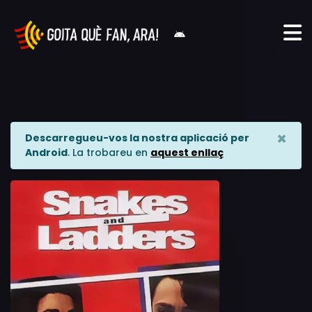
×
Descarregueu-vos la nostra aplicació per
Android
. La trobareu en
aquest enllaç