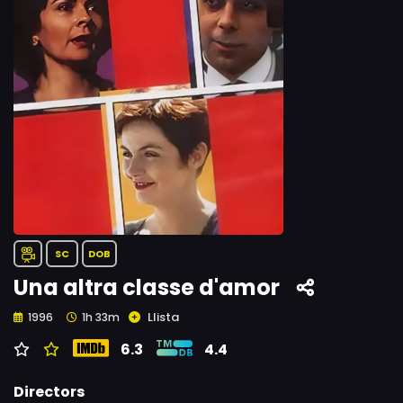
SC
DOB
Una altra classe d'amor
Llista
1996
1h 33m
6.3
4.4
Directors