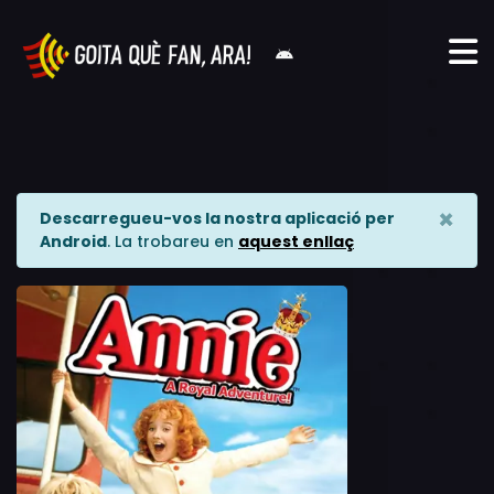
×
Descarregueu-vos la nostra aplicació per
Android
. La trobareu en
aquest enllaç