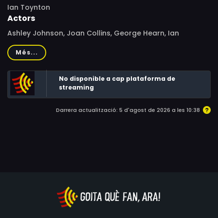
Ian Toynton
Actors
Ashley Johnson, Joan Collins, George Hearn, Ian
McDiarmid, Emily Ann Lloyd, Camilla Belle, Crispin
Més...
Bonham-Carter, Perry Benson, George Wood, Tariq
Alibai, David K.S. Tse, Jayne Ashbourne, Carol Cleveland,
No disponible a cap plataforma de
Buffy Davis, Ian Redford, Timothy Bateson, Deborah
streaming
Maclaren, Ann Morrish, Martin Matthews, Edward
Highmore, Tim Seely, Sam Mancuso
Darrera actualització: 5 d'agost de 2026 a les 10:38