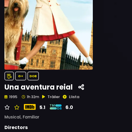
G+
DOB
Una aventura reial
Tràiler
Llista
1995
1h 32m
5.1
6.0
Musical,
Familiar
Directors