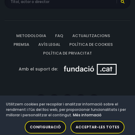
METODOLOGIA
FAQ
ACTUALITZACIONS
PREMSA
AVÍS LEGAL
POLÍTICA DE COOKIES
POLÍTICA DE PRIVACITAT
Amb el suport de:
Utilitzem cookies per recopilar i analitzar informació sobre el
rendiment i l’ús del lloc web, per proporcionar funcionalitats i per
millorar i personalitzar el contingut.
Més informació
Versió: 3.13.0.202607011342
CONFIGURACIÓ
ACCEPTAR-LES TOTES