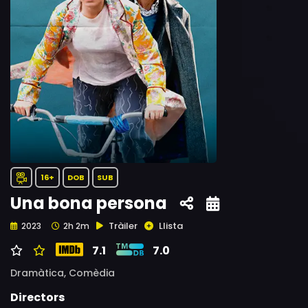
16+
DOB
SUB
Una bona persona
Tràiler
Llista
2023
2h 2m
7.1
7.0
Dramàtica,
Comèdia
Directors