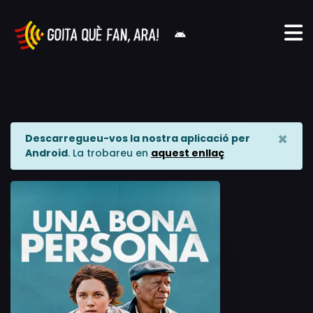
×
Descarregueu-vos la nostra aplicació per
Android
. La trobareu en
aquest enllaç