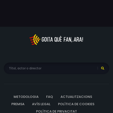
ve de la seva ciutat natal, decideix anar a passar les
festes amb el seu pare per investigar quin dels seus ex li
pot haver enviat la carta. Un per un, anirà descartant els
possibles candidats, sense trobar l'admirador secret, i
al final s'haurà de replantejar moltes coses sobre la
seva manera d'entendre les relacions.
METODOLOGIA
FAQ
ACTUALITZACIONS
PREMSA
AVÍS LEGAL
POLÍTICA DE COOKIES
POLÍTICA DE PRIVACITAT