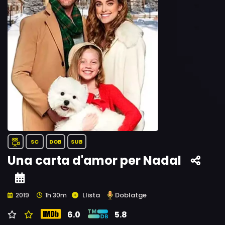
SC
DOB
SUB
Una carta d'amor per Nadal
Llista
Doblatge
2019
1h 30m
6.0
5.8