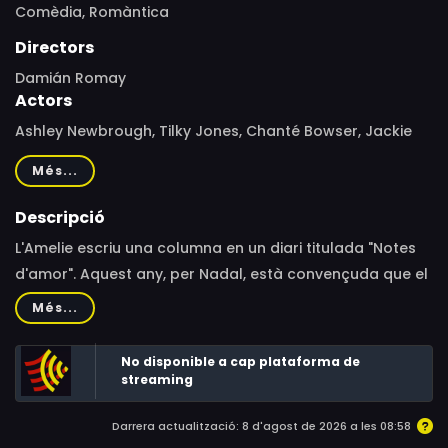
Comèdia,
Romàntica
Directors
Damián Romay
Actors
Ashley Newbrough, Tilky Jones, Chanté Bowser, Jackie
Prucha, Ben VanderMey, Josh Ventura, Pierce Lackey,
Més...
Geraldine Leer, Izzy Herbert, Ray Bengston, Adam Cole,
Charity Hitchcock, Denise Hillis, Damián Romay, Stacy
Descripció
Johnson
L'Amelie escriu una columna en un diari titulada "Notes
d'amor". Aquest any, per Nadal, està convençuda que el
seu xicot, en Bruce, li demanarà per casar-s'hi, fins al
Més...
punt que té previst escriure l'article de l'edició de Nadal
sobre l'experiència d'un prometatge nadalenc. Quan la
No disponible a cap plataforma de
petició no va com ella s'esperava, trenca amb el xicot.
streaming
Aleshores, rep una felicitació de Nadal amb una
Darrera actualització: 8 d'agost de 2026 a les 08:58
misteriosa carta d'amor sense signar. Com que la carta