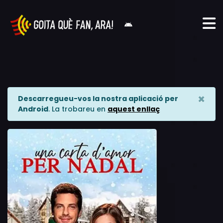
×
Descarregueu-vos la nostra aplicació per
Android
. La trobareu en
aquest enllaç