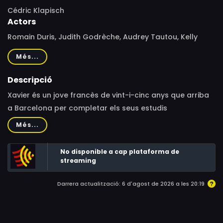
Cédric Klapisch
Actors
Romain Duris, Judith Godrèche, Audrey Tautou, Kelly
Reilly, Cécile de France, Cristina Brondo, Federico D'Anna,
Més...
Barnaby Metschurat, Christian Pagh, Martine Demaret,
Javier Coromina, Jacno, Kevin Bishop, Xavier de
Descripció
Guillebon, Wladimir Yordanoff, Irene Montalà, Iddo
Xavier és un jove francès de vint-i-cinc anys que arriba
Goldberg, Olivier Raynal, Paulina Gálvez, Cédric Klapisch,
a Barcelona per completar els seus estudis
Zinedine Soualem
d’econòmiques i aprendre espanyol. Allà s’instal·la en un
Més...
pis compartit amb altres set persones, cadascuna d’un
país diferent.
No disponible a cap plataforma de
streaming
Darrera actualització: 6 d'agost de 2026 a les 20:19