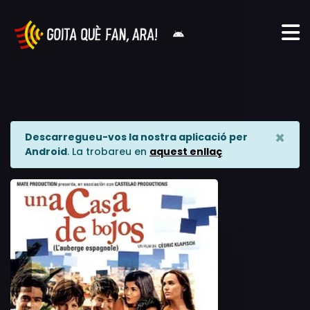
×
Descarregueu-vos la nostra aplicació per
Android
. La trobareu en
aquest enllaç