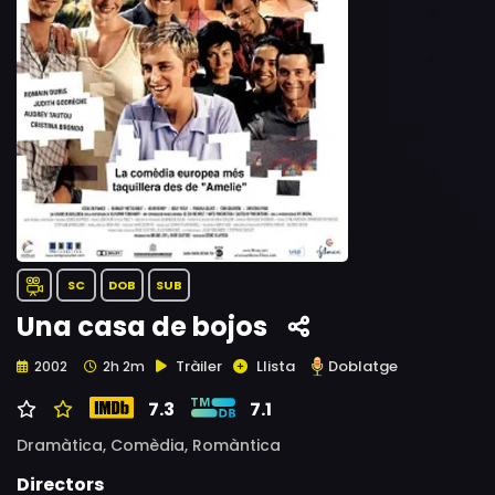
SC
DOB
SUB
Una casa de bojos
Tràiler
Llista
Doblatge
2002
2h 2m
7.3
7.1
Dramàtica,
Comèdia,
Romàntica
Directors