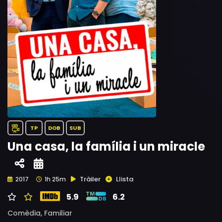
TP
DOB
SUB
Una casa, la família i un miracle
Tràiler
Llista
2017
1h 25m
5.9
6.2
Comèdia,
Familiar