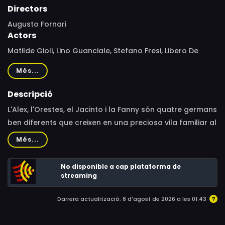
Directors
Augusto Fornari
Actors
Matilde Gioli, Lino Guanciale, Stefano Fresi, Libero De
Rienzo, Michele Venitucci, Luigi Diberti, Marco Conidi
Més...
Descripció
L'Alex, l'Orestes, el Jacinto i la Fanny són quatre germans
ben diferents que creixen en una preciosa vila familiar al
camp. Quan el seu pare, el Sergio, es troba en un coma
Més...
irreversible, acorden vendre-la per ajudar l'Alex amb els
seus problemes financers. Però de sobte, quan han
No disponible a cap plataforma de
venut la casa i els mobles, el pare es desperta per
streaming
sorpresa.
Darrera actualització: 8 d'agost de 2026 a les 01:43