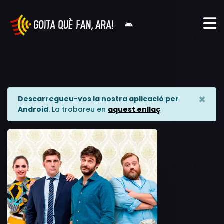
×
Descarregueu-vos la nostra aplicació per
Android
. La trobareu en
aquest enllaç