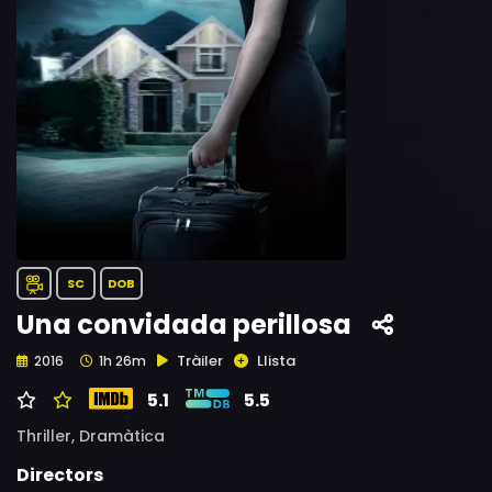
SC
DOB
Una convidada perillosa
Tràiler
Llista
2016
1h 26m
5.1
5.5
Thriller,
Dramàtica
Directors