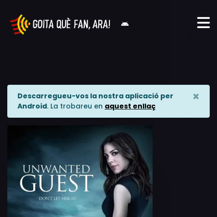
×
Descarregueu-vos la nostra aplicació per
Android
. La trobareu en
aquest enllaç