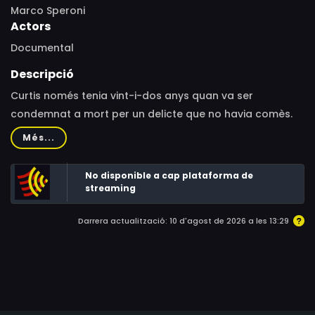
Marco Speroni
Actors
Documental
Descripció
Curtis només tenia vint-i-dos anys quan va ser
condemnat a mort per un delicte que no havia comès.
Va passar més de vint anys a la presó d’Oklahoma,
Més...
dinou d’ells al corredor de la mort a l’espera de ser
executat. Sense ajuda ni suport, ara ha d’afrontar un
No disponible a cap plataforma de
repte nou: sobreviure a la llibertat en una societat que
streaming
no l’accepta.
Darrera actualització: 10 d'agost de 2026 a les 13:29