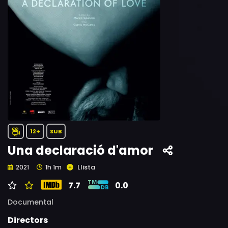
12+
SUB
Una declaració d'amor
Llista
2021
1h 1m
7.7
0.0
Documental
Directors