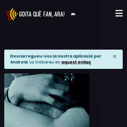
×
Descarregueu-vos la nostra aplicació per
Android
. La trobareu en
aquest enllaç