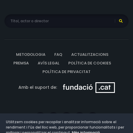
Lockwood, Jon Lormer, Alan Marston, Hans Moebus, Sol
Murgi, George Nardelli, Murray Pollack, José Portugal,
Paul Power, Diane Quinn, Anthony Redondo, Tony Regan,
Waclaw Rekwart, Leoda Richards, Mark Russell, Cosmo
Sardo, Diane Sayer, Jeffrey Sayre, Bill Scully, Bert Stevens,
Tim Taylor, Robert Totten, Gisele Verlaine, Judith
Woodbury
METODOLOGIA
FAQ
ACTUALITZACIONS
PREMSA
AVÍS LEGAL
POLÍTICA DE COOKIES
POLÍTICA DE PRIVACITAT
Amb el suport de:
Utilitzem cookies per recopilar i analitzar informació sobre el
rendiment i l’ús del lloc web, per proporcionar funcionalitats i per
millorar i personalitzar el contingut.
Més informació