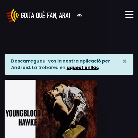
×
Descarregueu-vos la nostra aplicació per
Android
. La trobareu en
aquest enllaç