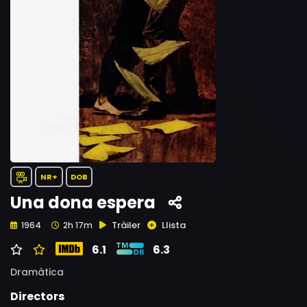
NR+
DOB
Una dona espera
Tràiler
Llista
1964
2h 17m
6.1
6.3
Dramàtica
Directors