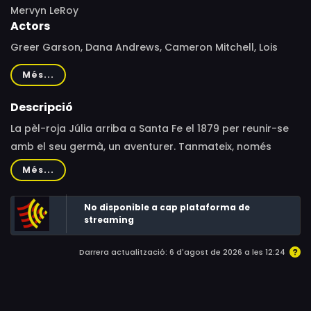
Mervyn LeRoy
Actors
Greer Garson, Dana Andrews, Cameron Mitchell, Lois
Smith, Adele Jergens, Walter Hampden, Pedro Gonzalez
Més...
Gonzalez, Joan Camden, Anthony Earl Numkena, José
Torvay, Robert J. Wilke, Frank De Kova, Russell Johnson,
Descripció
Gregory Walcott, Douglas Kennedy, Paul Birch, Nick
La pèl-roja Júlia arriba a Santa Fe el 1879 per reunir-se
Adams, William Boyett, Robert Cabal, Robert Foulk,
amb el seu germà, un aventurer. Tanmateix, només
Creighton Hale, Victor Millan, Richard Reeves, George D.
arribar, la filla del cacic del poble li adverteix que
Més...
Wallace, John Stephenson, Ralph Moody, Belle Mitchell,
aquest no la vol a Santa Fe.
Lillian Molieri, Joseph Hamilton, Howard Hoffman, Art
No disponible a cap plataforma de
Felix, Al Haskell, Rudy Bowman, Al Ferguson, Suzanne
streaming
Ridgway, Stafford Repp
Darrera actualització: 6 d'agost de 2026 a les 12:24