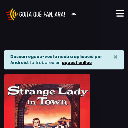
×
Descarregueu-vos la nostra aplicació per
Android
. La trobareu en
aquest enllaç