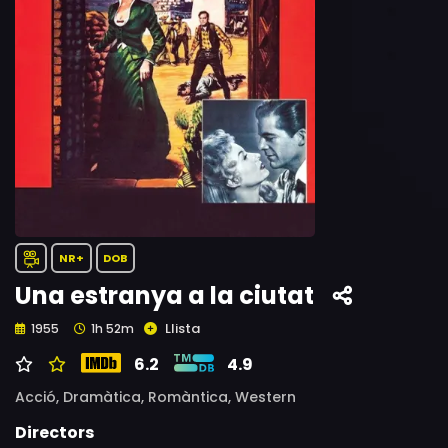
NR+
DOB
Una estranya a la ciutat
Llista
1955
1h 52m
6.2
4.9
Acció,
Dramàtica,
Romàntica,
Western
Directors