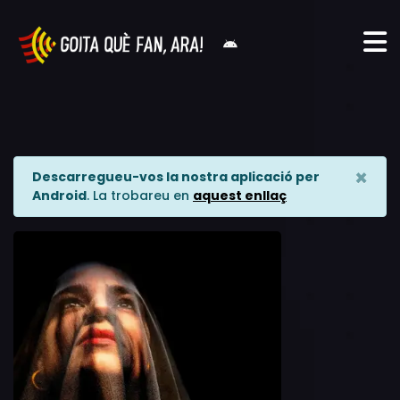
×
Descarregueu-vos la nostra aplicació per
Android
. La trobareu en
aquest enllaç