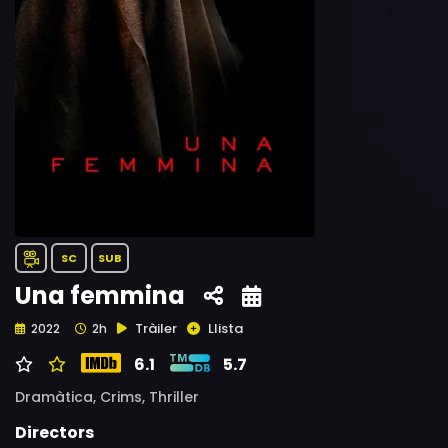
SC
SUB
Una femmina
Tràiler
Llista
2022
2h
6.1
5.7
Dramàtica,
Crims,
Thriller
Directors