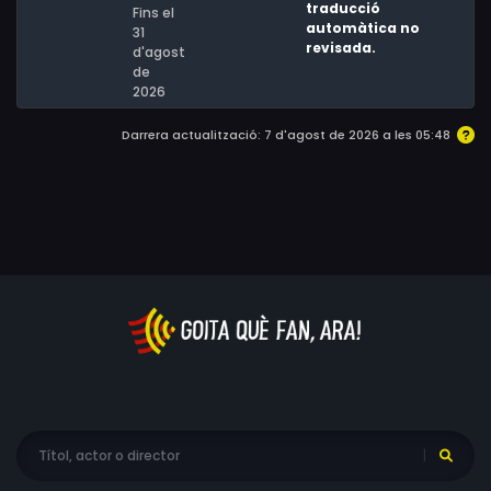
traducció
Fins el
automàtica no
31
revisada.
d'agost
de
2026
Darrera actualització: 7 d'agost de 2026 a les 05:48