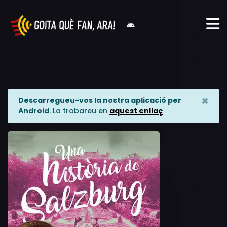
×
Descarregueu-vos la nostra aplicació per
Android
. La trobareu en
aquest enllaç