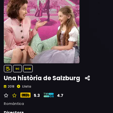
SC
DOB
Una història de Salzburg
Llista
2018
5.3
4.7
Romàntica
Directors