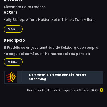
Alexander Peter Lercher
Actors
Kelly Bishop, Alfons Haider, Heinz Trixner, Tom Millen,
Aude des Pallieres, Therese Olivia Robinson
Més...
Descripció
El Freddie és un jove austríac de Salzburg que sempre
ha seguit el camí que li ha marcat el seu pare. La
tradició familiar diu que s'ha de dedicar al món de les
Més...
finances, però la seva passió és la música clàssica i
destaca com a compositor. L'arribada a Salzburg d'una
No disponible a cap plataforma de
nord-americana jove i alegre, l'Annabelle, farà trontollar
streaming
el món del Freddie. Ella l'animarà a perseguir els somnis
Darrera actualització: 6 d'agost de 2026 a les 16:45
que no ha gosat mai expressar davant del seu pare.
Però ell s'obsessionarà amb la música i això entrarà en
conflicte amb les esperances d'ella. Poder estar junts