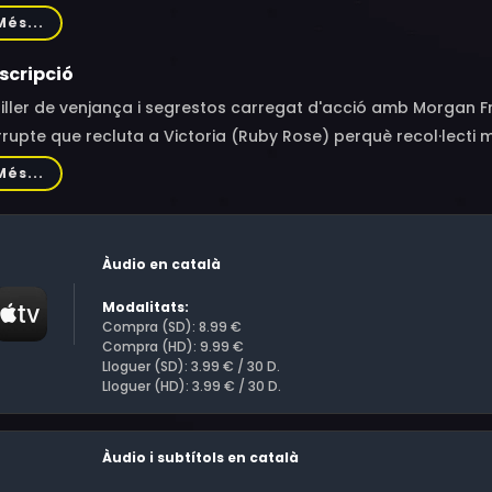
pson, Juju Journey Brener, Ele Bardha, Dylan Flashner, Chris M
Més...
hard Salvatore, Bill Luckett, Reginald Robinson, Yvan Gauthie
onard Waldner
scripció
iller de venjança i segrestos carregat d'acció amb Morgan F
rupte que recluta a Victoria (Ruby Rose) perquè recol·lecti mi
cobreix els seus plans sinistres.
Més...
Àudio en català
Modalitats:
Compra (SD): 8.99 €
Compra (HD): 9.99 €
Lloguer (SD): 3.99 € / 30 D.
Lloguer (HD): 3.99 € / 30 D.
Àudio i subtítols en català