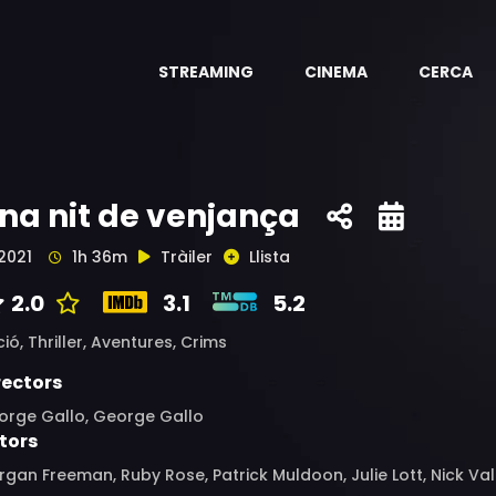
STREAMING
CINEMA
CERCA
na nit de venjança
2021
1h 36m
Tràiler
Llista
2.0
3.1
5.2
ció,
Thriller,
Aventures,
Crims
rectors
orge Gallo, George Gallo
tors
gan Freeman, Ruby Rose, Patrick Muldoon, Julie Lott, Nick Val