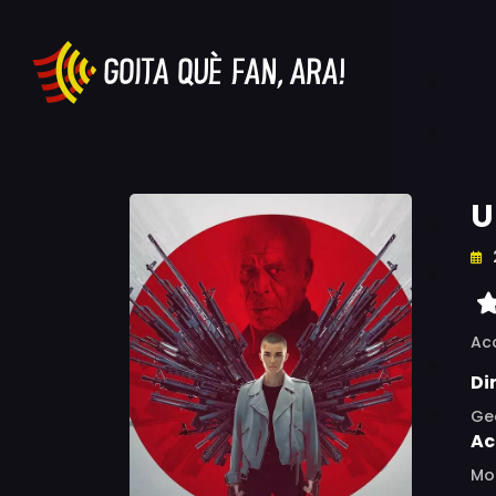
U
Ac
Di
Ge
Ac
Mor