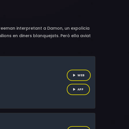
ullinax, Ekaterina Baker, Miles Doleac,
r, Nate Adams, Gregory Tremain Merrell,
reeman interpretant a Damon, un expolicia
lions en diners blanquejats. Però ella aviat
WEB
APP