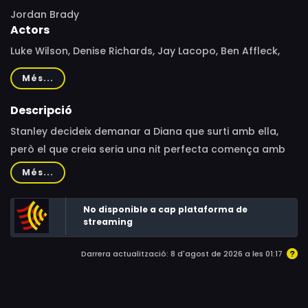
Jordan Brady
Actors
Luke Wilson, Denise Richards, Jay Lacopo, Ben Affleck,
Phill Lewis, Deborah Theaker, Melissa McCarthy, Tim
Més...
DeKay, Greg Pitts, Wayne Federman, Mike Schwartz, Neal
Matarazzo, Jim Lau, Diana Maria Riva, Blas Lorenzo, Buck
Descripció
Kartalian, Rachel Winfree, Robert M. Koch, Jason Kravits,
Stanley decideix demanar a Diana que surti amb ella,
Jeanette Miller, Kevin Farley, Marcus DeJohn, Marilyn
però el que creia seria una nit perfecta comença amb
Staley, Veena Bidasha, David Koechner, Matthew Maher,
una sèrie de situacions desafortunades que duraran
Més...
Meredith Salenger, Bobby Slayton, Phil Reeves, Steven
tota la vetllada.
Shenbaum, Joan Blair, Amy Boatwright, Matt Damon, Jeff
No disponible a cap plataforma de
Garlin, Joy Gohring, Lauren Graham, Marcus Johnson,
streaming
Richie Keen, Dan Paragon, Marcio Rosario, Nicole Sullivan
Darrera actualització: 8 d'agost de 2026 a les 01:17