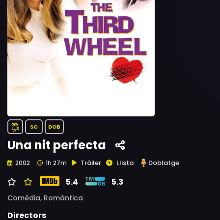
SC
DOB
Una nit perfecta
Tràiler
Llista
Doblatge
2002
1h 27m
5.4
5.3
Comèdia,
Romàntica
Directors