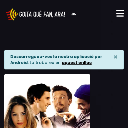
×
Descarregueu-vos la nostra aplicació per
Android
. La trobareu en
aquest enllaç