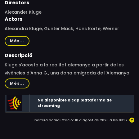
Directors
Alexander Kluge
Actors
Alexandra Kluge, Günter Mack, Hans Korte, Werner
Kreindl, Eva Maria Meineke, Edith Kuntze-Pellogio, Palma
Més...
Falck, Ado Riegler, Josef Kreindl, Käthe Ebner, Peter
Staimmer, Hans Brammer, Alfred Edel
Descripció
Kluge s’acosta a la realitat alemanya a partir de les
vivències d’Anna G., una dona emigrada de l’Alemanya
Oriental, detinguda i jutjada per un robatori.
Més...
No disponible a cap plataforma de
streaming
Darrera actualització: 10 d'agost de 2026 a les 03:17