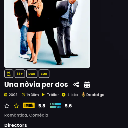
18+
DOB
SUB
Una nòvia per dos
Tràiler
Llista
Doblatge
2008
1h 36m
5.8
5.6
Romàntica,
Comèdia
Directors