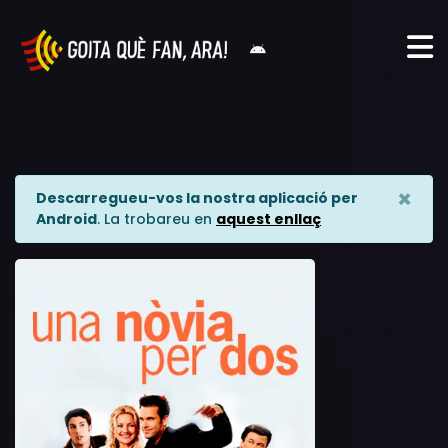
×
Descarregueu-vos la nostra aplicació per
Android
. La trobareu en
aquest enllaç