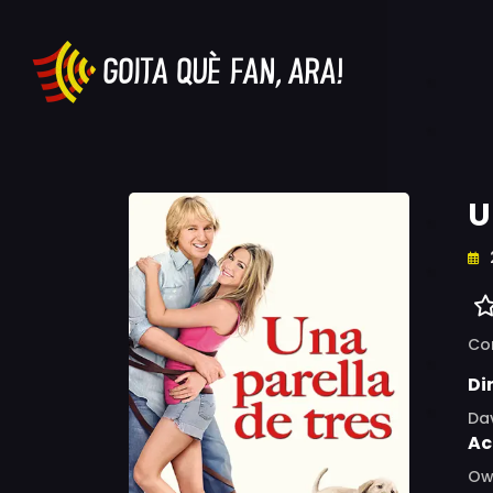
U
Co
Di
Dav
Ac
Owe