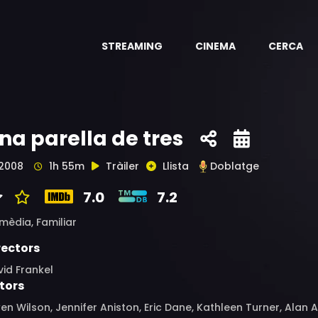
STREAMING
CINEMA
CERCA
na parella de tres
2008
1h 55m
Tràiler
Llista
Doblatge
7.0
7.2
mèdia,
Familiar
rectors
id Frankel
tors
n Wilson, Jennifer Aniston, Eric Dane, Kathleen Turner, Alan 