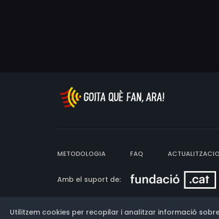
METODOLOGIA
FAQ
ACTUALITZACI
Amb el suport de:
Utilitzem cookies per recopilar i analitzar informació sobre
Versió: 3.13.0.202607011342