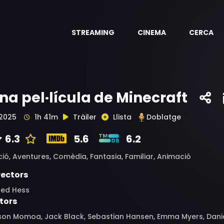
STREAMING
CINEMA
CERCA
na pel·lícula de Minecraft
2025
1h 41m
Tràiler
Llista
Doblatge
6.3
5.6
6.2
ció,
Aventures,
Comèdia,
Fantasia,
Familiar,
Animació
rectors
red Hess
tors
on Momoa, Jack Black, Sebastian Hansen, Emma Myers, Daniel