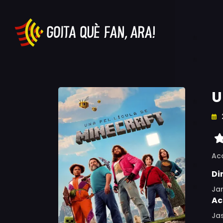
U
Ac
Di
Ja
Ac
Jas