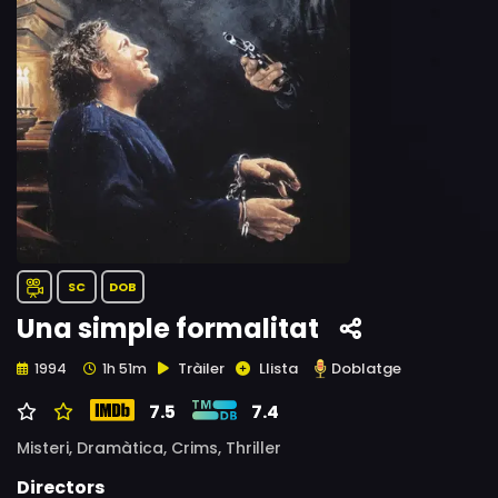
SC
DOB
Una simple formalitat
Tràiler
Llista
Doblatge
1994
1h 51m
7.5
7.4
Misteri,
Dramàtica,
Crims,
Thriller
Directors