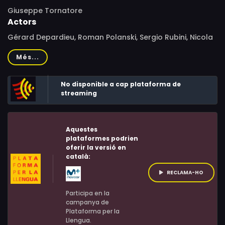
Giuseppe Tornatore
Actors
Gérard Depardieu, Roman Polanski, Sergio Rubini, Nicola
Di Pinto, Tano Cimarosa, Paolo Lombardi, Maria Rosa
Més...
Spagnolo, Alberto Sironi, Giovanni Morricone, Mahdi
Kraiem, Massimo Vanni, Sebastiano Filocamo, Timothy
No disponible a cap plataforma de
Martin, Gianluca Petrazzi
streaming
Aquestes
plataformes podrien
oferir la versió en
català:
RECLAMA-HO
Participa en la
campanya de
Plataforma per la
Llengua.