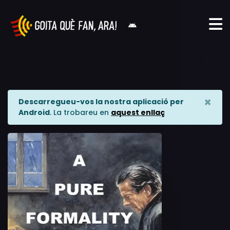
×
Descarregueu-vos la nostra aplicació per
Android
. La trobareu en
aquest enllaç