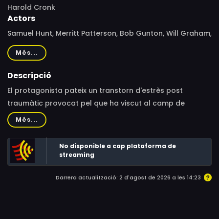
Harold Cronk
Actors
Samuel Hunt, Merritt Patterson, Bob Gunton, Will Graham,
David Sakurai, Vanessa Bell Calloway, Bobby Campo,
Més...
Andrew Lewis Caldwell, David DeLuise, Gianna Simone,
James Immekus, Vincenzo Amato, Trisha LaFache,
Descripció
Maddie McCormick, Derek Brandon, Ali Eagle, Gary Cole,
El protagonista pateix un transtorn d'estrès post
Maddalena Ischiale, Scott Subiono
traumàtic provocat pel que ha viscut al camp de
batalla. Tot això farà que caigui en la beguda.
Més...
No disponible a cap plataforma de
streaming
Darrera actualització: 2 d'agost de 2026 a les 14:23