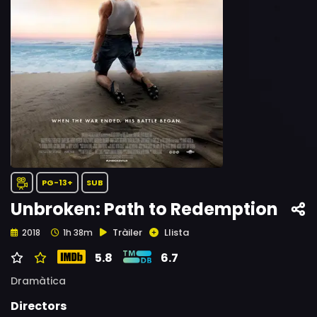
PG-13+
SUB
Unbroken: Path to Redemption
Tràiler
Llista
2018
1h 38m
5.8
6.7
Dramàtica
Directors