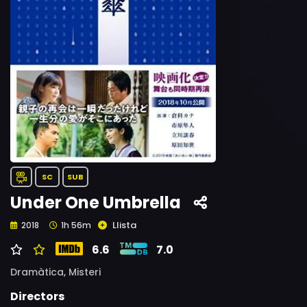
SC
SUB
Under One Umbrella
Llista
2018
1h 56m
6.6
7.0
Dramàtica,
Misteri
Directors