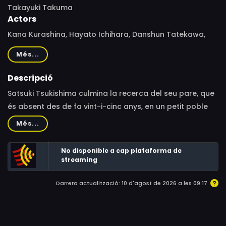
Takayuki Takuma
Actors
Kana Kurashina, Hayato Ichihara, Danshun Tatekawa,
Tomoyo Harada, Anna Iriyama, Maryjun Takahashi,
Més...
Kyosuke Yabe, Shunta Fukawa, Masaru Nagai
Descripció
Satsuki Tsukishima culmina la recerca del seu pare, que
és absent des de fa vint-i-cinc anys, en un petit poble
on ha construït una vida nova, amb un altre nom i
Més...
cognoms.
No disponible a cap plataforma de
streaming
Darrera actualització: 10 d'agost de 2026 a les 09:17