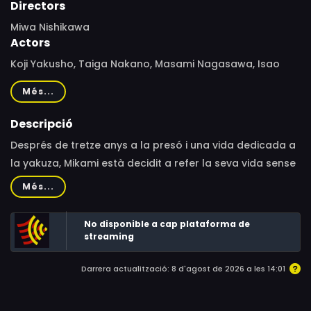
Directors
Miwa Nishikawa
Actors
Koji Yakusho, Taiga Nakano, Masami Nagasawa, Isao
Hashizume, Rokkaku Seiji, Yukiya Kitamura, Narumi
Més...
Yasuda, Meiko Kaji, Hakuryu, Midoriko Kimura, Makita
Sports, Kosuke Tanaka
Descripció
Després de tretze anys a la presó i una vida dedicada a
la yakuza, Mikami està decidit a refer la seva vida sense
delinquir. Els seus valors, ancorats en l’honor i l’orgull,
Més...
xoquen frontalment amb l’ordre de la societat
japonesa.
No disponible a cap plataforma de
streaming
Darrera actualització: 8 d'agost de 2026 a les 14:01