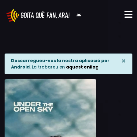
×
Descarregueu-vos la nostra aplicació per
Android
. La trobareu en
aquest enllaç