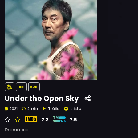
SC
SUB
Under the Open Sky
Tràiler
Llista
2021
2h 6m
7.2
7.5
Dramàtica