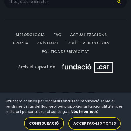
METODOLOGIA
FAQ
ACTUALITZACIONS
PREMSA
AVÍS LEGAL
POLÍTICA DE COOKIES
POLÍTICA DE PRIVACITAT
Amb el suport de:
Utilitzem cookies per recopilar i analitzar informació sobre el
rendiment i l’ús del lloc web, per proporcionar funcionalitats i per
millorar i personalitzar el contingut.
Més informació
Versió: 3.13.0.202607011342
CONFIGURACIÓ
ACCEPTAR-LES TOTES