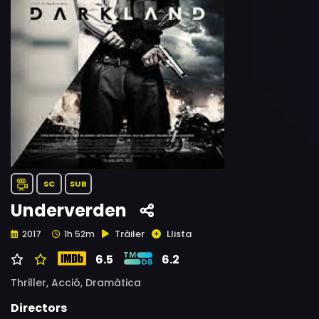
SC
SUB
Underverden
Tràiler
Llista
2017
1h 52m
6.5
6.2
Thriller,
Acció,
Dramàtica
Directors