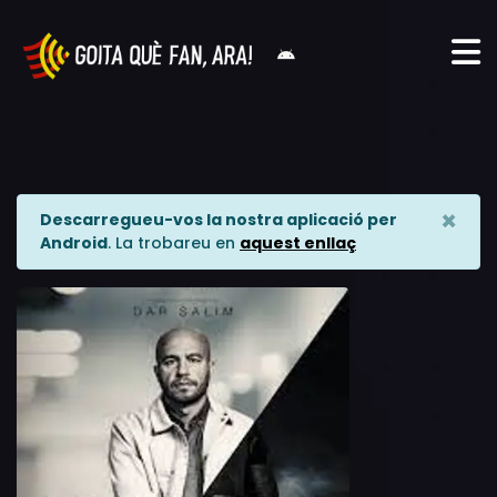
×
Descarregueu-vos la nostra aplicació per
Android
. La trobareu en
aquest enllaç