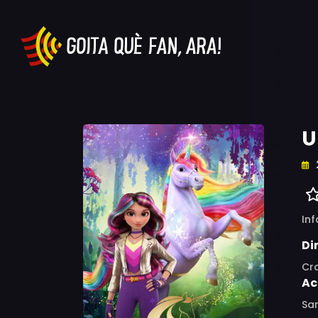
U
Inf
Di
Cr
Ac
Sar