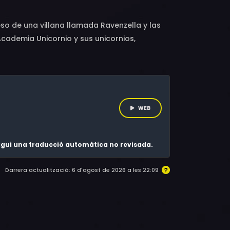
so de una villana llamada Ravenzella y las
Academia Unicornio y sus unicornios,
tegerla.
WEB
 sigui una traducció automàtica no revisada.
Darrera actualització: 6 d'agost de 2026 a les 22:09