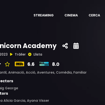
STREAMING
CINEMA
CERCA
nicorn Academy
2023
Tràiler
Llista
6.6
8.0
antil,
Animació,
Acció,
Aventures,
Comèdia,
Familiar
rectors
aig George
tors
a Alicia Garcia, Ayana Visser