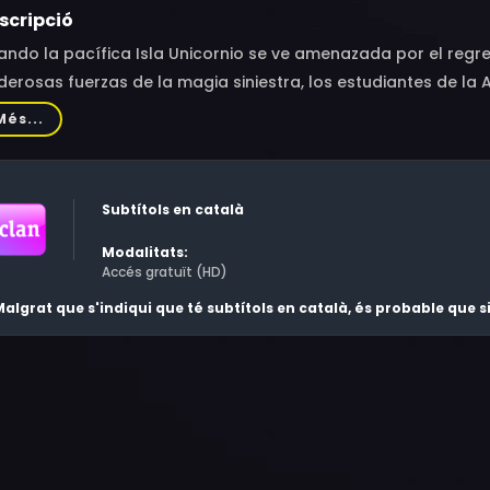
scripció
ndo la pacífica Isla Unicornio se ve amenazada por el regre
erosas fuerzas de la magia siniestra, los estudiantes de la 
erados por Sophia y su unicornio, Wildstar, se alzan para pro
Més...
Subtítols en català
Modalitats:
Accés gratuït (HD)
algrat que s'indiqui que té subtítols en català, és probable que